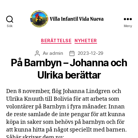
Sök
Meny
Villa
Infantil
Kategorier
BERÄTTELSE
NYHETER
Vida
Nueva
Av
admin
2023-12-29
Inläggsförfattare
Inläggsdatum
På Barnbyn – Johanna och
Ulrika berättar
Den 8 november, flög Johanna Lindgren och
Ulrika Knuuth till Bolivia för att arbeta som
volontärer på Barnbyn i fyra månader. Innan
de reste samlade de inte pengar för att kunna
köpa in saker som behövs på barnbyn och för
att kunna hitta på något speciellt med barnen.
Såhär skriver dem nu: