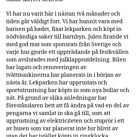
Vi har nu varit här i nästan två månader och
tiden går väldigt fort. Vi har hunnit vara med
barnen på badet, fixat lekparken och köpt in
nödvändiga saker till barnbyn. Julen firande vi
med god mat som sponsrats från Sverige och
varje hus gjorde ett uppträdande på festkvällen
som avslutades med julklappsutdelning. Bilen
har lagats och renoveringen av
tvättmaskinerna har planerats in i början av
nästa år. Lekparken har upprustats och
sportutrustning har köpts in som nya bollar och
nät. På grund av olika anledningar har
föreståndaren bett att få ändra på vad en del av
pengarna vi samlat in ska gå till, som att
upprustning av elektriciteten och stuprör i ett
av husen som var planerat inte hsr blivit av
utan det har istället köpts in ringklocka,